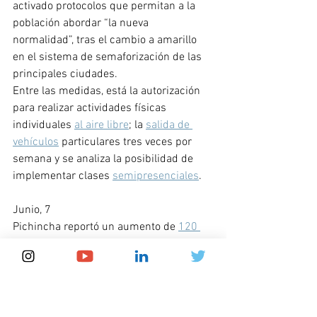
activado protocolos que permitan a la 
población abordar “la nueva 
normalidad”, tras el cambio a amarillo 
en el sistema de semaforización de las 
principales ciudades. 
Entre las medidas, está la autorización 
para realizar actividades físicas 
individuales 
al aire libre
; la 
salida de 
vehículos
 particulares tres veces por 
semana y se analiza la posibilidad de 
implementar clases 
semipresenciales
.
Junio, 7
Pichincha reportó un aumento de 
120 
casos en un lapso de 24 horas
 y se 
ubica como la segunda provincia con 
más casos registrados—4598. Guayas 
sigue siendo la provincia con más casos 
registrados—14422.