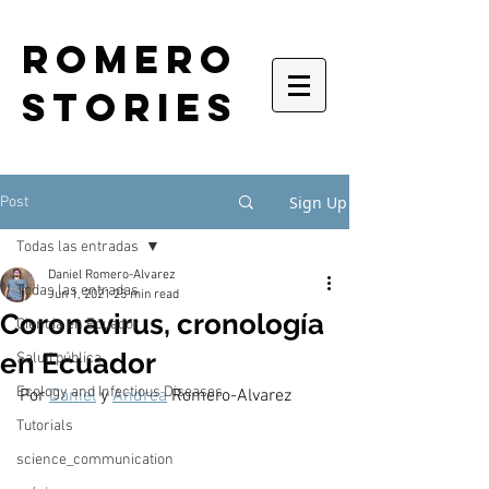
romero
stories
Sign Up
Post
Todas las entradas
Daniel Romero-Alvarez
Todas las entradas
Jun 1, 2021
25 min read
Coronavirus, cronología
Ciencia en Ecuador
en Ecuador
Salud pública
Ecology and Infectious Diseases
Por 
Daniel
 y 
Andrea
 Romero-Alvarez
Tutorials
science_communication