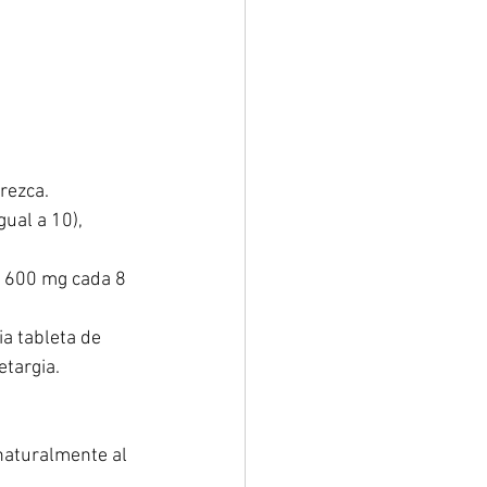
rezca. 
ual a 10), 
e 600 mg cada 8 
a tableta de 
targia. 
naturalmente al 