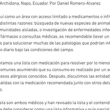
Archidona, Napo, Ecuador. Por Daniel Romero-Alvarez
aquí como un área con acceso limitado a medicamentos o inf
r distintas razones: búsqueda de nuevas especies de animal
munidades aisladas, o investigación de enfermedades infec
a fármacos o consultas médicas, es recomendable llevar un 
 para solucionar muchas de las patologías que podrían int
 diario bajo las condiciones del campo. 
tamos una lista con medicación para resolver por lo menos
 comunes asumiendo que su consumo es realizado por un ad
sos alérgicos conocidos. Después, discutimos las entidad
atidas con la medicación recomendada junto con otros deta
. 
sta son ambos médicos y han revisado la lista y el contenid
la debe considerar como una lista informativa y guía parcial