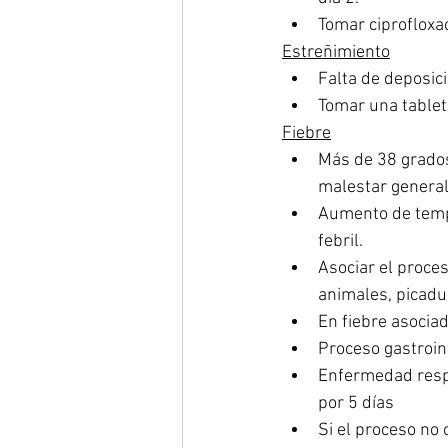
Tomar ciprofloxa
Estreñimiento
Falta de deposici
Tomar una tableta
Fiebre
Más de 38 grados
malestar general
Aumento de tempe
febril. 
Asociar el proces
animales, picadu
En fiebre asociad
Proceso gastroin
Enfermedad respi
por 5 días   
Si el proceso no 