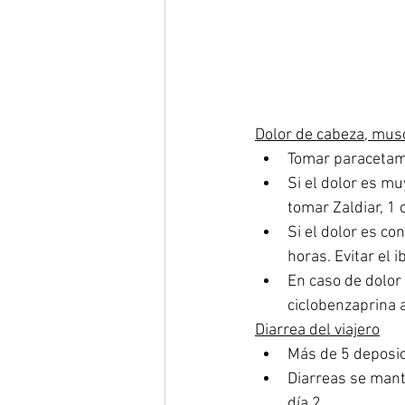
Dolor de cabeza, musc
Tomar paracetamo
Si el dolor es mu
tomar Zaldiar, 1 
Si el dolor es c
horas. Evitar el 
En caso de dolor
ciclobenzaprina 
Diarrea del viajero
Más de 5 deposic
Diarreas se mant
día 2. 