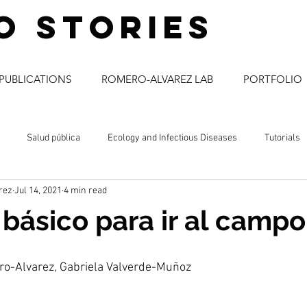
o stories
PUBLICATIONS
ROMERO-ALVAREZ LAB
PORTFOLIO
Salud pública
Ecology and Infectious Diseases
Tutorials
rez
Jul 14, 2021
4 min read
a
comunicación social
enfermedades infecciosas
ciencia
 básico para ir al campo
ro-Alvarez, Gabriela Valverde-Muñoz