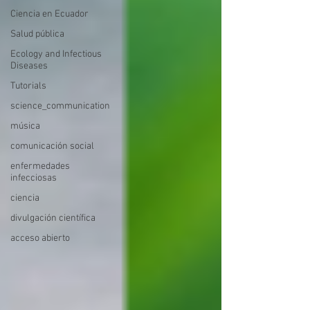
Ciencia en Ecuador
Salud pública
Ecology and Infectious
Diseases
Tutorials
science_communication
música
comunicación social
enfermedades
infecciosas
ciencia
divulgación científica
acceso abierto