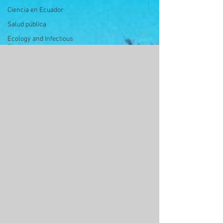
Ciencia en Ecuador
Salud pública
Ecology and Infectious
Diseases
Tutorials
science_communication
música
comunicación social
enfermedades
infecciosas
ciencia
divulgación científica
acceso abierto